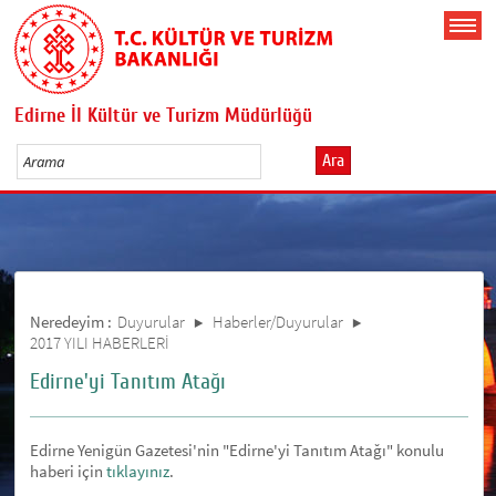
Edirne İl Kültür ve Turizm Müdürlüğü
Ara
Neredeyim :
Duyurular
Haberler/Duyurular
2017 YILI HABERLERİ
Edirne'yi Tanıtım Atağı
Edirne Yenigün Gazetesi'nin "Edirne'yi Tanıtım Atağı" konulu
haberi için
tıklayınız
.