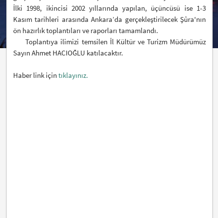
İlki 1998, ikincisi 2002 yıllarında yapılan, üçüncüsü ise 1-3
Kasım tarihleri arasında Ankara’da gerçekleştirilecek Şûra'nın
ön hazırlık toplantıları ve raporları tamamlandı.
Toplantıya ilimizi temsilen İl Kültür ve Turizm Müdürümüz
Sayın Ahmet HACIOĞLU katılacaktır.
Haber link için
tıklayınız.