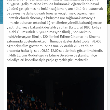
duygusal gelişimlerine katkıda bulunmak, öğrencilerin hayal
gücünü geliştirmesine imkân sağlamak, anı kültürü oluşturmak
ve çevresine daha duyarlı bireyler yetiştirmek, öğrencilerin
ücretsiz olarak sinemayla buluşmasını sağlamak amacıyla
ilimizde bulunan ortaokul öğrencilerine yönelik bakanlığımızın
yaptırdığı veya bakanlık destekli yapılan (Ertuğrul 1890, Evliya
Çelebi Ölümsüzlük Suyu(Animasyon filmi) , Son Mektup,
İksir(Animasyon filmi ), 120 filmleri Edirne Cinemarine Sinema
salonunda gösterilmektedir. İlimizde ilçeler dahil toplam 8.406
öğrenciye film gösterimi 22 Kasım- 22 Aralık 2017 tarihleri
arasında hafta içi saat 09.30-12.00 saatlerinde gösterilmektedir.
İl Milli Eğitim Müdürlüğü ve Edirne Belediye Başkanlığı, ilçe
belediyeleri koordinesiyle proje gerçekleştirilmektedir.