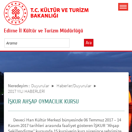
Edirne İl Kültür ve Turizm Müdürlüğü
Ara
Neredeyim :
Duyurular
Haberler/Duyurular
2017 YILI HABERLERİ
İŞKUR AHŞAP OYMACILIK KURSU
Deveci Han Kültür Merkezi bünyesinde 06 Temmuz 2017 – 14
Kasım 2017 tarihleri arasında faaliyet gösteren İŞKUR “Ahşap
Şekillendirme” kursunda 15 kursiyerin kurs süresince şehrimize