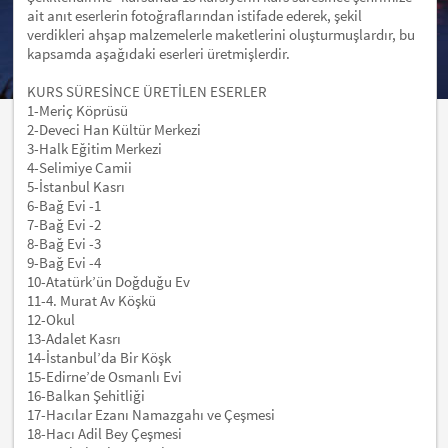
ait anıt eserlerin fotoğraflarından istifade ederek, şekil
verdikleri ahşap malzemelerle maketlerini oluşturmuşlardır, bu
kapsamda aşağıdaki eserleri üretmişlerdir.
KURS SÜRESİNCE ÜRETİLEN ESERLER
1-
Meriç Köprüsü
2-
Deveci Han Kültür Merkezi
3-
Halk Eğitim Merkezi
4-
Selimiye Camii
5-
İstanbul Kasrı
6-
Bağ Evi -1
7-
Bağ Evi -2
8-
Bağ Evi -3
9-
Bağ Evi -4
10-
Atatürk’ün Doğduğu Ev
11-
4. Murat Av Köşkü
12-
Okul
13-
Adalet Kasrı
14-
İstanbul’da Bir Köşk
15-
Edirne’de Osmanlı Evi
16-
Balkan Şehitliği
17-
Hacılar Ezanı Namazgahı ve Çeşmesi
18-
Hacı Adil Bey Çeşmesi