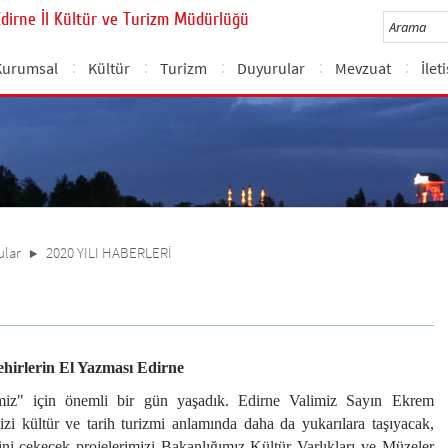
Edirne İl Kültür ve Turizm Müdürlüğü
Kurumsal
Kültür
Turizm
Duyurular
Mevzuat
İlet
ular
2020 YILI HABERLERİ
ehirlerin El Yazması Edirne
miz" için önemli bir gün yaşadık. Edirne Valimiz Sayın Ekrem
i kültür ve tarih turizmi anlamında daha da yukarılara taşıyacak,
sini çekecek projelerimizi Bakanlığımız Kültür Varlıkları ve Müzeler