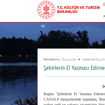
Neredeyim :
Duyurular
Haberler/Duyur
Şehirlerin El Yazması Edirne
Ş
Bugün "Şehirlerin El Yazması Edirne
CANALP himayelerinde başlatılan, İlimiz
yoğun yerli ve yabancı ziyaretçinin ilgi