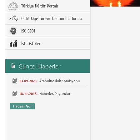
Türkiye Kültür Portalı
GoTürkiye Turizm Tanıtım Platformu
ISO 9001
İstatistikler
Güncel Haberler
13.09.2023 -
Arabuluculuk Komisyonu
18.11.2015 -
Haberler/Duyurular
Hepsini Gör