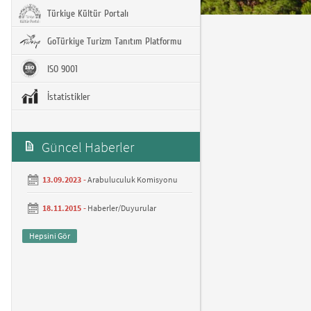
Türkiye Kültür Portalı
GoTürkiye Turizm Tanıtım Platformu
ISO 9001
İstatistikler
Güncel Haberler
13.09.2023 -
Arabuluculuk Komisyonu
18.11.2015 -
Haberler/Duyurular
Hepsini Gör