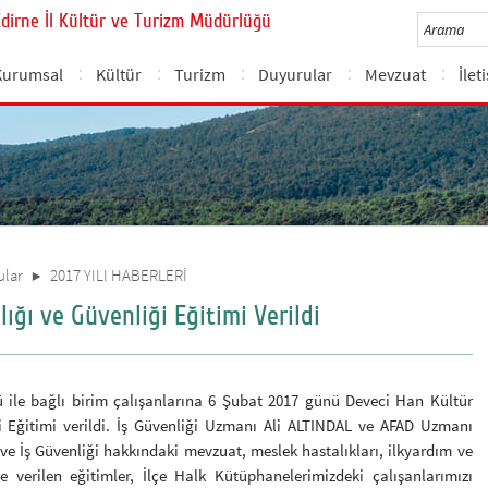
Edirne İl Kültür ve Turizm Müdürlüğü
Kurumsal
Kültür
Turizm
Duyurular
Mevzuat
İlet
ular
2017 YILI HABERLERİ
lığı ve Güvenliği Eğitimi Verildi
le bağlı birim çalışanlarına 6 Şubat 2017 günü Deveci Han Kültür
i Eğitimi verildi. İş Güvenliği Uzmanı Ali ALTINDAL ve AFAD Uzmanı
ve İş Güvenliği hakkındaki mevzuat, meslek hastalıkları, ilkyardım ve
e verilen eğitimler, İlçe Halk Kütüphanelerimizdeki çalışanlarımızı