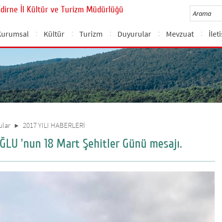
Edirne İl Kültür ve Turizm Müdürlüğü
Kurumsal
Kültür
Turizm
Duyurular
Mevzuat
İlet
ular
2017 YILI HABERLERİ
LU 'nun 18 Mart Şehitler Günü mesajı.