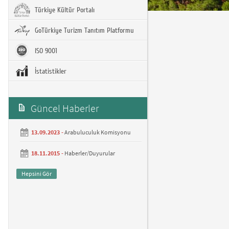
Türkiye Kültür Portalı
GoTürkiye Turizm Tanıtım Platformu
ISO 9001
İstatistikler
Güncel Haberler
13.09.2023 -
Arabuluculuk Komisyonu
18.11.2015 -
Haberler/Duyurular
Hepsini Gör