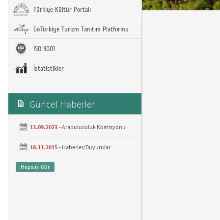
Türkiye Kültür Portalı
GoTürkiye Turizm Tanıtım Platformu
ISO 9001
İstatistikler
Güncel Haberler
13.09.2023 -
Arabuluculuk Komisyonu
18.11.2015 -
Haberler/Duyurular
Hepsini Gör