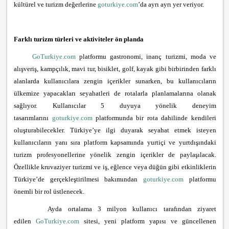
kültürel ve turizm değerlerine
goturkiye.com
’da ayrı ayrı yer veriyor.
Farklı turizm türleri ve aktiviteler ön planda
GoTurkiye.com
platformu gastronomi, inanç turizmi, moda ve
alışveriş, kampçılık, mavi tur, bisiklet, golf, kayak gibi birbirinden farklı
alanlarda kullanıcılara zengin içerikler sunarken, bu kullanıcıların
ülkemize yapacakları seyahatleri de rotalarla planlamalarına olanak
sağlıyor. Kullanıcılar 5 duyuya yönelik deneyim
tasarımlarını
goturkiye
.com
platformunda bir rota dahilinde kendileri
oluşturabilecekler. Türkiye’ye ilgi duyarak seyahat etmek isteyen
kullanıcıların yanı sıra platform kapsamında yurtiçi ve yurtdışındaki
turizm profesyonellerine yönelik zengin içerikler de paylaşılacak.
Özellikle kruvaziyer turizmi ve iş, eğlence veya düğün gibi etkinliklerin
Türkiye’de gerçekleştirilmesi bakımından
goturkiye
.com
platformu
önemli bir rol üstlenecek.
Ayda ortalama 3 milyon kullanıcı tarafından ziyaret
edilen
GoTurkiye.com
sitesi, yeni platform yapısı ve güncellenen