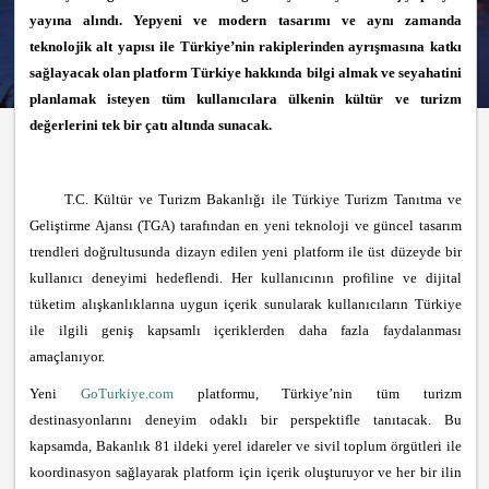
yayına alındı. Yepyeni ve modern tasarımı ve aynı zamanda
teknolojik alt yapısı ile Türkiye’nin rakiplerinden ayrışmasına katkı
sağlayacak olan platform Türkiye hakkında bilgi almak ve seyahatini
planlamak isteyen tüm kullanıcılara ülkenin kültür ve turizm
değerlerini tek bir çatı altında sunacak.
T.C. Kültür ve Turizm Bakanlığı ile Türkiye Turizm Tanıtma ve
Geliştirme Ajansı (TGA) tarafından en yeni teknoloji ve güncel tasarım
trendleri doğrultusunda dizayn edilen yeni platform ile üst düzeyde bir
kullanıcı deneyimi hedeflendi. Her kullanıcının profiline ve dijital
tüketim alışkanlıklarına uygun içerik sunularak kullanıcıların Türkiye
ile ilgili geniş kapsamlı içeriklerden daha fazla faydalanması
amaçlanıyor.
Yeni
GoTurkiye.com
platformu, Türkiye’nin tüm turizm
destinasyonlarını deneyim odaklı bir perspektifle tanıtacak. Bu
kapsamda, Bakanlık 81 ildeki yerel idareler ve sivil toplum örgütleri ile
koordinasyon sağlayarak platform için içerik oluşturuyor ve her bir ilin