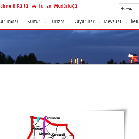
Edirne İl Kültür ve Turizm Müdürlüğü
Kurumsal
Kültür
Turizm
Duyurular
Mevzuat
İlet