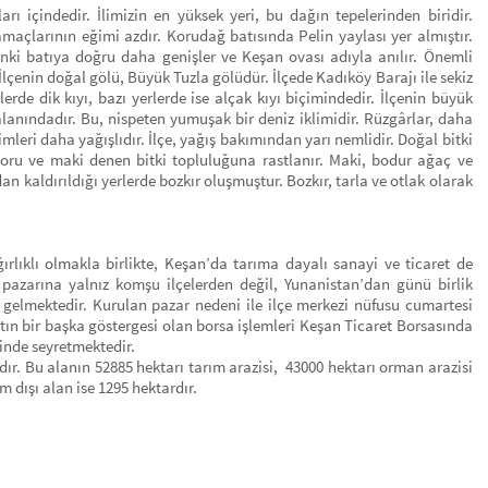
arı içindedir. İlimizin en yüksek yeri, bu dağın tepelerinden biridir.
amaçlarının eğimi azdır. Korudağ batısında Pelin yaylası yer almıştır.
inki batıya doğru daha genişler ve Keşan ovası adıyla anılır. Önemli
İlçenin doğal gölü, Büyük Tuzla gölüdür. İlçede Kadıköy Barajı ile sekiz
lerde dik kıyı, bazı yerlerde ise alçak kıyı biçimindedir. İlçenin büyük
anındadır. Bu, nispeten yumuşak bir deniz iklimidir. Rüzgârlar, daha
mleri daha yağışlıdır. İlçe, yağış bakımından yarı nemlidir. Doğal bitki
koru ve maki denen bitki topluluğuna rastlanır. Maki, bodur ağaç ve
n kaldırıldığı yerlerde bozkır oluşmuştur. Bozkır, tarla ve otlak olarak
lıklı olmakla birlikte, Keşan’da tarıma dayalı sanayi ve ticaret de
 pazarına yalnız komşu ilçelerden değil, Yunanistan’dan günü birlik
 gelmektedir. Kurulan pazar nedeni ile ilçe merkezi nüfusu cumartesi
tın bir başka göstergesi olan borsa işlemleri Keşan Ticaret Borsasında
rinde seyretmektedir.
. Bu alanın 52885 hektarı tarım arazisi, 43000 hektarı orman arazisi
m dışı alan ise 1295 hektardır.