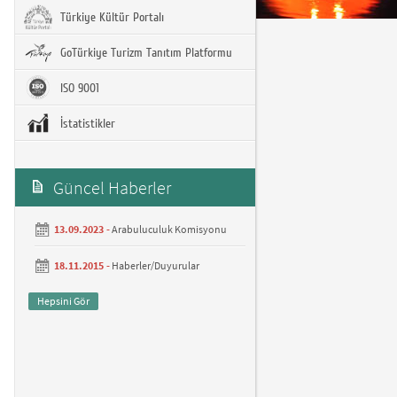
Türkiye Kültür Portalı
GoTürkiye Turizm Tanıtım Platformu
ISO 9001
İstatistikler
Güncel Haberler
13.09.2023 -
Arabuluculuk Komisyonu
18.11.2015 -
Haberler/Duyurular
Hepsini Gör