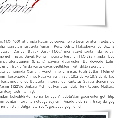
. M.Ö. 4000 yıllarında Keşan ve çevresine yerleşen Luvilerin gelişiyle
daha sonraları sırasıyla Yunan, Pers, Odris, Makedonya ve Bizans
aratoru I.Darius (Büyük Dara) M.Ö.7 inci yüzyıl sonlarında yöreyi
ine getirmiştir. Büyük Roma İmparatorluğunun M.Ö.395 yılında ikiye
paratorluğunun (Bizans) payına düşmüştür. Bu devrede Latin
giren Traklar’ın da yavaş yavaş özelliklerini yitirdikleri görülür.
şa zamanında Osmanlı yönetimine girmiştir. Fatih Sultan Mehmet
mi Hersekzade Ahmet Paşa’ya verilmiştir. 1829'da ve 1877'de iki kez
ın başlarında önce Bulgarların sonra da Kurtuluş Savaşı döneminde
19 Kasım 1922’de Binbaşı Mehmet komutasındaki Türk taburu Malkara
n ilçeyi teslim almıştır.
dan fethedildikten sonra buraya Anadolu’dan göçmenler getirtilip
ilerin bunların torunları olduğu söylenir. Anadolu'dan sınırlı sayıda göç
ü Yunanistan, Bulgaristan ve Yugoslavya göçmenidir.