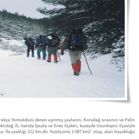
Trakya Yontukdüzü denen aşınmış yaylanın, Korudağ sırasının ve Pelin
kirdağ ili, batıda İpsala ve Enez ilçeleri, kuzeyde Uzunköprü ilçesiyle
. İle uzaklığı 112 km.dir. Yüzölçümü 1 087 km2’ olup, alan büyüklüğü