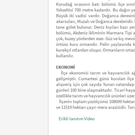
Korudağ sırasının batı bölümü ilçe sınırl
Yükseltisi 700 metre kadardır. Bu dağın y
Büyük iki vadisi vardır. Doğanca deresin
akarsuları, Muzalı ve Doğanca dereleridir. 
tane gölet bulunur. Deniz kıyıları bazı yer
bölümü, Akdeniz ikliminin Marmara Tipi al
çok, kuzey yönlerden eser. Güz ve kış mevsi
örtüsü kuru ormandır. Pelin yaylasında 
kurakçıl otlardan oluşur. Ormanların ortada
kullanılır.
EKONOMİ
İlçe ekonomisi tarım ve hayvancılık ağır
gelişmiştir. Cumartesi günü kurulan ilçe
alışveriş için çok sayıda Yunan vatandaşı
günleri 100 bine ulaşmaktadır. Ticari haya
özellikle tarım ve hayvancılık ürünleri üze
İlçenin toplam yüzölçümü 108699 hektardır
ve 11519 hektarı çayır-mera arazisidir. Tarı
Erikli tanıtım Video