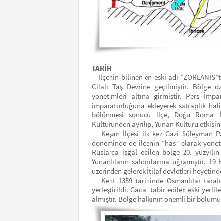
TARİH
İlçenin bilinen en eski adı “ZORLANİS”tir
Cilalı Taş Devrine geçilmiştir. Bölge 
yönetimleri altına girmiştir. Pers İmp
imparatorluğuna ekleyerek satraplık hal
bölünmesi sonucu ilçe, Doğu Roma İm
Kültüründen ayrılıp, Yunan Kültürü etkisine 
Keşan İlçesi ilk kez Gazi Süleyman Pa
döneminde de ilçenin “has” olarak yöneti
Ruslarca işgal edilen bölge 20. yüzyıl
Yunanlıların saldırılarına uğramıştır. 
üzerinden gelerek İtilaf devletleri heyetinde
Kent 1359 tarihinde Osmanlılar tarafın
yerleştirildi. Gacal tabir edilen eski yerl
almıştır. Bölge halkının önemli bir bölüm